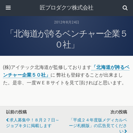
匠プロダクツ株式会社
2012年8月24日
「北海道が誇るベンチャー企業５
０社」
(株)アイテック北海道が監修しております
「北海道が誇るベ
ンチャー企業５０社」
に 弊社も登録することが出来まし
た。是非、一度ＷＥＢサイトを見て頂ければと思います。
以前の投稿
次の投稿
求人募集中！８月２７日～
「平成２４年度版メディカルペ
ジョブキタに掲載します
ージ札幌版」の広告見てくださ
い