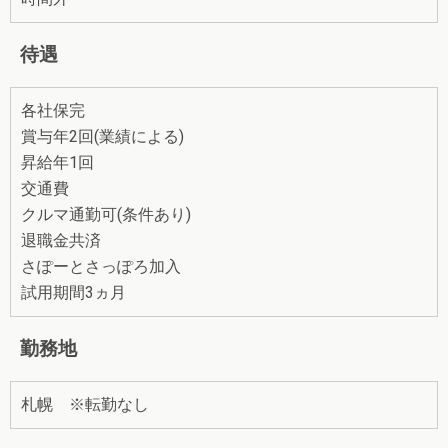
待遇
各社保完
賞与年2回(業績による)
昇給年1回
交通費
クルマ通勤可(条件あり)
退職金共済
さぽーとさっぽろ加入
試用期間3ヵ月
勤務地
札幌 ※転勤なし